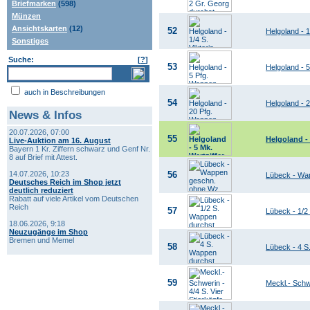
Briefmarken
(598)
Münzen
Ansichtskarten
(12)
52
Helgoland - 1
Sonstiges
Suche:
[
?
]
53
Helgoland - 
auch in Beschreibungen
54
Helgoland - 
News & Infos
20.07.2026, 07:00
55
Helgoland - 
Live-Auktion am 16. August
Bayern 1 Kr. Ziffern schwarz und Genf Nr.
8 auf Brief mit Attest.
14.07.2026, 10:23
56
Lübeck - Wa
Deutsches Reich im Shop jetzt
deutlich reduziert
Rabatt auf viele Artikel vom Deutschen
Reich
57
Lübeck - 1/2
18.06.2026, 9:18
Neuzugänge im Shop
Bremen und Memel
58
Lübeck - 4 S
59
Meckl.- Schwe