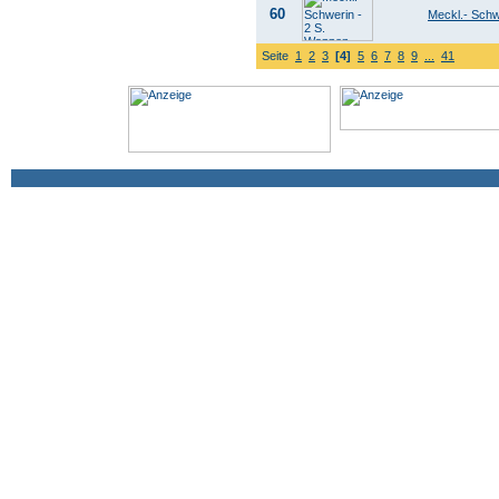
60
Meckl.- Schw
Seite
1
2
3
[4]
5
6
7
8
9
...
41