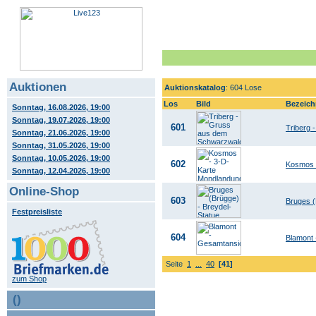
Auktionen
Auktionskatalog
: 604 Lose
Los
Bild
Bezeic
Sonntag, 16.08.2026, 19:00
Sonntag, 19.07.2026, 19:00
601
Triberg
Sonntag, 21.06.2026, 19:00
Sonntag, 31.05.2026, 19:00
Sonntag, 10.05.2026, 19:00
602
Kosmos 
Sonntag, 12.04.2026, 19:00
Online-Shop
603
Bruges (
Festpreisliste
604
Blamont 
Seite
1
...
40
[41]
zum Shop
()