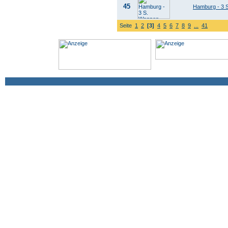
45
Hamburg - 3 
Seite
1
2
[3]
4
5
6
7
8
9
...
41