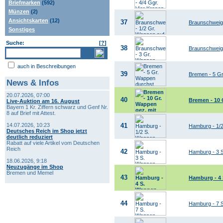
Briefmarken
(592)
Münzen
(2)
Ansichtskarten
(12)
37
Braunschweig 
Sonstiges
Suche:
[
?
]
38
Braunschweig 
auch in Beschreibungen
39
Bremen - 5 Gr
News & Infos
20.07.2026, 07:00
40
Bremen - 10 
Live-Auktion am 16. August
Bayern 1 Kr. Ziffern schwarz und Genf Nr.
8 auf Brief mit Attest.
14.07.2026, 10:23
41
Hamburg - 1/
Deutsches Reich im Shop jetzt
deutlich reduziert
Rabatt auf viele Artikel vom Deutschen
Reich
42
Hamburg - 3 
18.06.2026, 9:18
Neuzugänge im Shop
Bremen und Memel
43
Hamburg - 4 
44
Hamburg - 7 