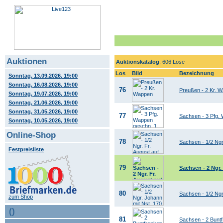
Auktionen
Auktionskatalog
: 606 Lose
Los
Bild
Bezeichnung
Sonntag, 13.09.2026, 19:00
Sonntag, 16.08.2026, 19:00
76
Preußen - 2 Kr. 
Sonntag, 19.07.2026, 19:00
Sonntag, 21.06.2026, 19:00
Sonntag, 31.05.2026, 19:00
77
Sachsen - 3 Pfg. 
Sonntag, 10.05.2026, 19:00
Online-Shop
78
Sachsen - 1/2 Ngr
Festpreisliste
79
Sachsen - 2 Ngr.
80
Sachsen - 1/2 Ng
zum Shop
()
81
Sachsen - 2 Buntf