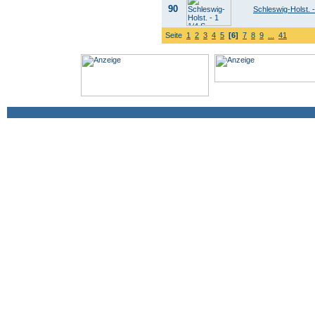
90
Schleswig-Holst. - 1
Seite
1
2
3
4
5
[6]
7
8
9
...
41