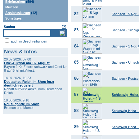
Briefmarken
(594)
Münzen
Ansichtskarten
(12)
82
Sachsen - 5 Ngr.
Sonstiges
Suche:
[
?
]
83
Sachsen - 1/2 Ng
auch in Beschreibungen
84
Sachsen - 1 Ngr
News & Infos
20.07.2026, 07:00
85
Sachsen - Umsch
Live-Auktion am 16. August
Bayern 1 Kr. Ziffern schwarz und Genf Nr.
8 auf Brief mit Attest.
14.07.2026, 10:23
86
Sachsen - Posts
Deutsches Reich im Shop jetzt
deutlich reduziert
Rabatt auf viele Artikel vom Deutschen
Reich
87
Schleswig-Holst. 
18.06.2026, 9:18
Neuzugänge im Shop
Bremen und Memel
88
Schleswig-Holst. 
89
Schleswig-Holst. -