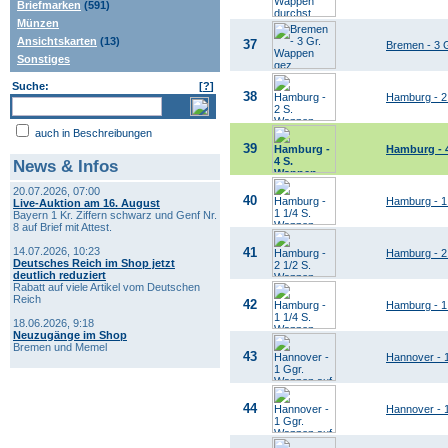
Briefmarken
(591)
Münzen
Ansichtskarten
(13)
37
Bremen - 3 
Sonstiges
Suche:
[
?
]
38
Hamburg - 2
auch in Beschreibungen
39
Hamburg - 
News & Infos
20.07.2026, 07:00
40
Hamburg - 1
Live-Auktion am 16. August
Bayern 1 Kr. Ziffern schwarz und Genf Nr.
8 auf Brief mit Attest.
14.07.2026, 10:23
41
Hamburg - 2
Deutsches Reich im Shop jetzt
deutlich reduziert
Rabatt auf viele Artikel vom Deutschen
Reich
42
Hamburg - 1
18.06.2026, 9:18
Neuzugänge im Shop
Bremen und Memel
43
Hannover - 
44
Hannover - 