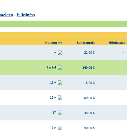
melden
Hilfe
Infos
·
/
Katalog-Nr.
Schätzpreis
Höchstgeb.
8 a
22,00 €
-
9 a 2/4
140,00 €
-
11 A
15,00 €
-
15 A
60,00 €
-
17
48,00 €
-
7 A
90,00 €
-