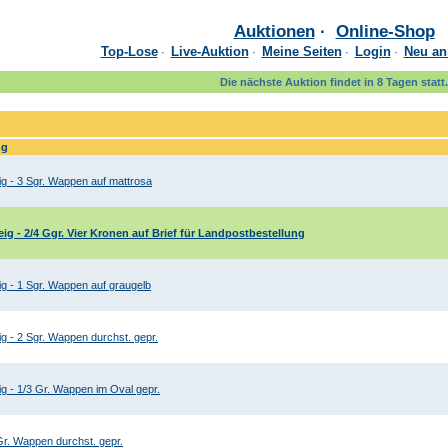
Auktionen
·
Online-Shop
Top-Lose
Live-Auktion
Meine Seiten
Login
Neu an
·
·
·
·
Die nächste Auktion findet in 8 Tagen statt.
ng
g - 3 Sgr. Wappen auf mattrosa
g - 2/4 Ggr. Vier Kronen auf Brief für Landpostbestellung
g - 1 Sgr. Wappen auf graugelb
 - 2 Sgr. Wappen durchst. gepr.
 - 1/3 Gr. Wappen im Oval gepr.
r. Wappen durchst. gepr.