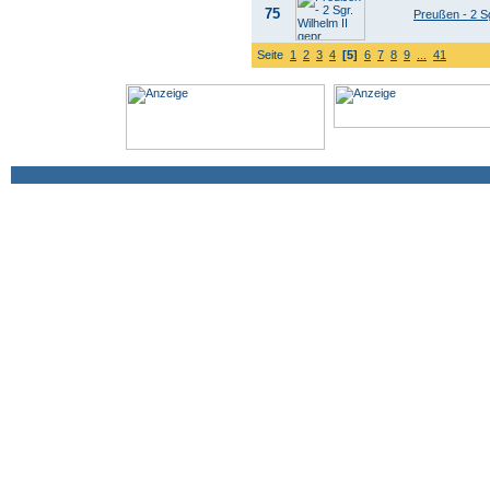
75
Preußen - 2 Sg
Seite
1
2
3
4
[5]
6
7
8
9
...
41