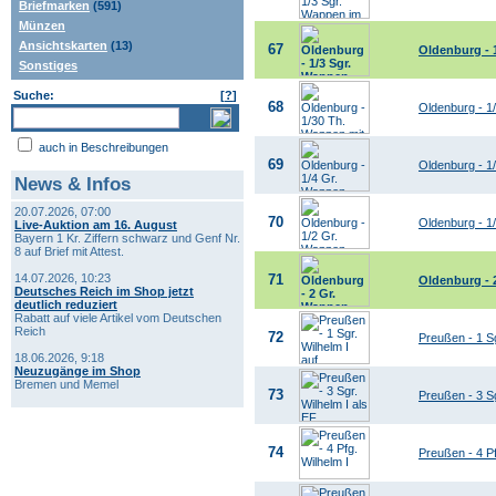
Briefmarken
(591)
Münzen
Ansichtskarten
(13)
67
Oldenburg - 
Sonstiges
Suche:
[
?
]
68
Oldenburg - 
auch in Beschreibungen
69
Oldenburg - 1
News & Infos
20.07.2026, 07:00
70
Oldenburg - 1
Live-Auktion am 16. August
Bayern 1 Kr. Ziffern schwarz und Genf Nr.
8 auf Brief mit Attest.
14.07.2026, 10:23
71
Oldenburg - 
Deutsches Reich im Shop jetzt
deutlich reduziert
Rabatt auf viele Artikel vom Deutschen
Reich
72
Preußen - 1 Sg
18.06.2026, 9:18
Neuzugänge im Shop
Bremen und Memel
73
Preußen - 3 Sg
74
Preußen - 4 Pf