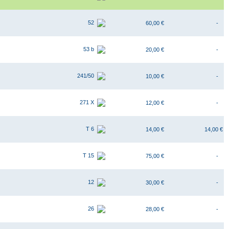
52
60,00 €
-
53 b
20,00 €
-
241/50
10,00 €
-
271 X
12,00 €
-
T 6
14,00 €
14,00 €
T 15
75,00 €
-
12
30,00 €
-
26
28,00 €
-