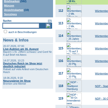
Briefmarken
(592)
Münzen
Ansichtskarten
(10)
112
Württemberg
Sonstiges
Suche:
[
?
]
113
Württember
auch in Beschreibungen
114
Württember
News & Infos
20.07.2026, 07:00
115
Württemberg
Live-Auktion am 16. August
Bayern 1 Kr. Ziffern schwarz und Genf Nr.
8 auf Brief mit Attest.
14.07.2026, 10:23
116
Württember
Deutsches Reich im Shop jetzt
deutlich reduziert
Rabatt auf viele Artikel vom Deutschen
Reich
117
Württember
18.06.2026, 9:18
Neuzugänge im Shop
Bremen und Memel
118
NDP - Stad
119
NDP - 30 G