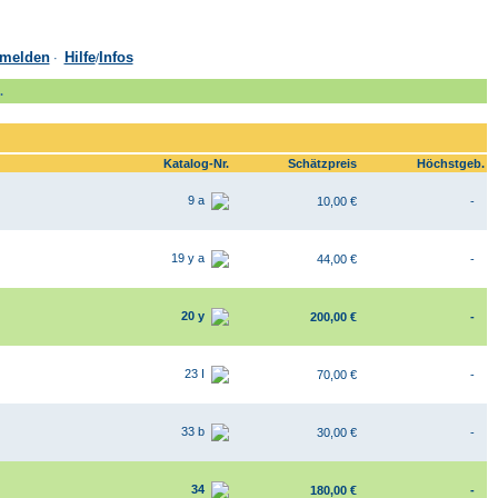
melden
Hilfe
Infos
·
/
.
Katalog-Nr.
Schätzpreis
Höchstgeb.
9 a
10,00 €
-
19 y a
44,00 €
-
20 y
200,00 €
-
23 I
70,00 €
-
33 b
30,00 €
-
34
180,00 €
-