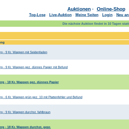
Auktionen
·
Online-Shop
Top-Lose
Live-Auktion
Meine Seiten
Login
Neu an
·
·
·
·
Die nächste Auktion findet in 10 Tagen statt
ung
g - 9 Kr. Wappen mit Seidenfaden
g - 9 Kr. Wappen gez. dünnes Papier mit Befund
rg - 18 Kr. Wappen gez. dünnes Papier
g - 6 Kr. Wappen grün gez. 10 mit Plattenfehler und Befund
g - 9 Kr. Wappen durchst. fahlbraun
rg - 18 Kr. Wappen durchst. gepr.