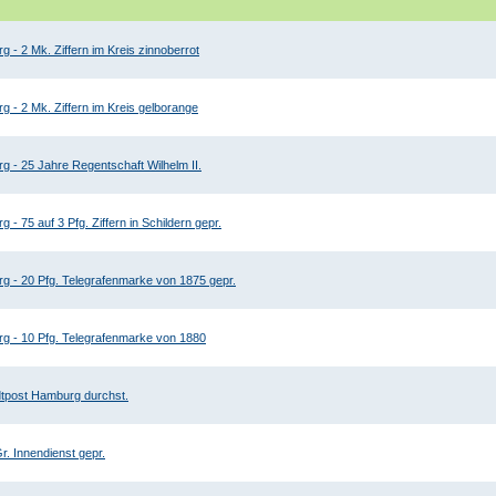
 - 2 Mk. Ziffern im Kreis zinnoberrot
g - 2 Mk. Ziffern im Kreis gelborange
g - 25 Jahre Regentschaft Wilhelm II.
 - 75 auf 3 Pfg. Ziffern in Schildern gepr.
g - 20 Pfg. Telegrafenmarke von 1875 gepr.
g - 10 Pfg. Telegrafenmarke von 1880
tpost Hamburg durchst.
r. Innendienst gepr.