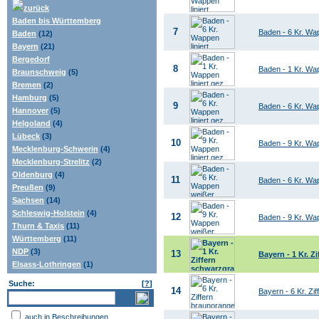
zurück
Baden bis Württemberg
7
Baden - 6 Kr. Wap
Baden
(12)
Bayern
(21)
Bergedorf
8
Baden - 1 Kr. Wap
Braunschweig
(5)
Bremen
(2)
Hamburg
(5)
9
Baden - 6 Kr. Wap
Hannover
(5)
Helgoland
(4)
Lübeck
(3)
10
Baden - 9 Kr. Wap
Mecklenburg-Schwerin
(4)
Mecklenburg-Strelitz
(2)
Oldenburg
(4)
11
Baden - 6 Kr. Wa
Preußen
(9)
Sachsen
(14)
Schleswig-Holstein
(4)
12
Baden - 9 Kr. Wa
Thurn & Taxis
(11)
Württemberg
(11)
NDP
(3)
13
Bayern - 1 Kr. Z
Elsass-Lothringen
(1)
Suche:
[
?
]
14
Bayern - 6 Kr. Zi
auch in Beschreibungen