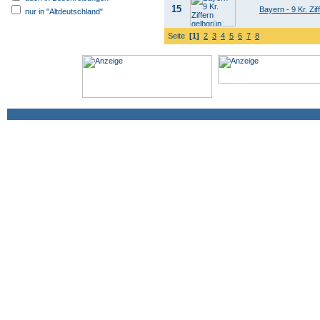
15
Bayern - 9 Kr. Zif
nur in "Altdeutschland"
Seite
[1]
2
3
4
5
6
7
8