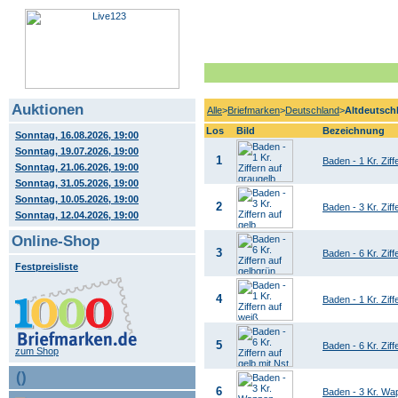
Auktionen
Alle
>
Briefmarken
>
Deutschland
>
Altdeutsch
Los
Bild
Bezeichnung
Sonntag, 16.08.2026, 19:00
Sonntag, 19.07.2026, 19:00
1
Baden - 1 Kr. Ziff
Sonntag, 21.06.2026, 19:00
Sonntag, 31.05.2026, 19:00
Sonntag, 10.05.2026, 19:00
2
Baden - 3 Kr. Ziff
Sonntag, 12.04.2026, 19:00
Online-Shop
3
Baden - 6 Kr. Ziff
Festpreisliste
4
Baden - 1 Kr. Ziff
5
Baden - 6 Kr. Zi
zum Shop
()
6
Baden - 3 Kr. Wap