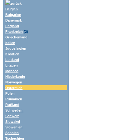
zurück
Belgien
Bulgarien
Dänemark
England
Frankreich
(2)
Griechenland
Italien
Jugoslawien
Kroatien
Lettland
Litauen
Monaco
Niederlande
Norwegen
Österreich
Polen
Rumänien
Rußland
Schweden
Schweiz
Slowakei
Slowenien
Spanien
Tschechien