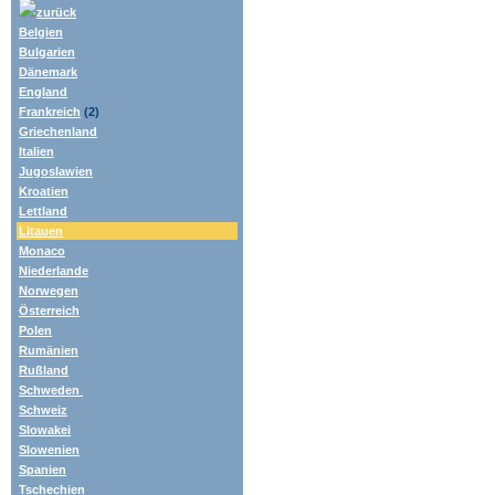
zurück
Belgien
Bulgarien
Dänemark
England
Frankreich
(2)
Griechenland
Italien
Jugoslawien
Kroatien
Lettland
Litauen
Monaco
Niederlande
Norwegen
Österreich
Polen
Rumänien
Rußland
Schweden
Schweiz
Slowakei
Slowenien
Spanien
Tschechien