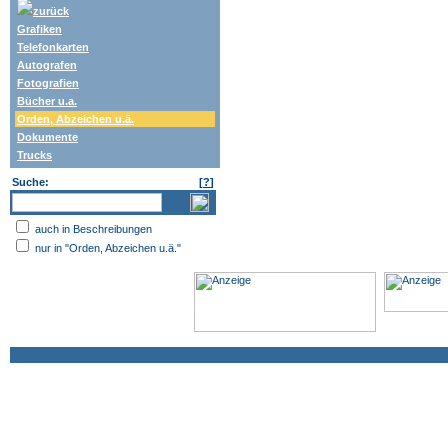
zurück
Grafiken
Telefonkarten
Autografen
Fotografien
Bücher u.a.
Orden, Abzeichen u.ä.
Dokumente
Trucks
Suche:
[
?
]
auch in Beschreibungen
nur in "Orden, Abzeichen u.ä."