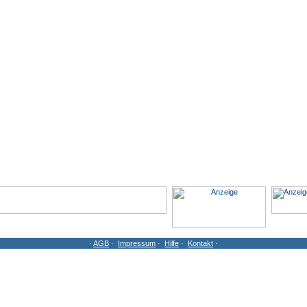
·
AGB
·
Impressum
·
Hilfe
·
Kontakt
·