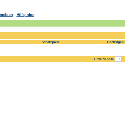
melden
Hilfe
Infos
·
/
Schätzpreis
Höchstgeb.
Gehe zu Seite