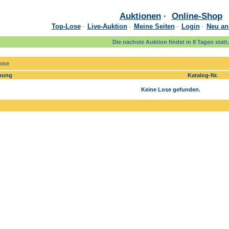
Auktionen
·
Online-Shop
Top-Lose
Live-Auktion
Meine Seiten
Login
Neu an
·
·
·
·
Die nächste Auktion findet in 8 Tagen statt.
Lose
nung
Katalog-Nr.
Keine Lose gefunden.