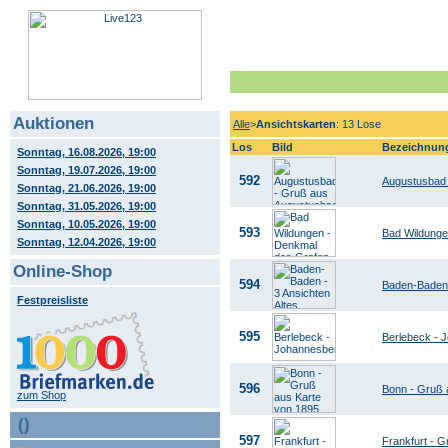
Auktionen
Alle
>
Ansichtskarten
: 13 Lose
Los
Bild
Bezeichnun
Sonntag, 16.08.2026, 19:00
Sonntag, 19.07.2026, 19:00
592
Augustusbad 
Sonntag, 21.06.2026, 19:00
Sonntag, 31.05.2026, 19:00
Sonntag, 10.05.2026, 19:00
593
Bad Wildunge
Sonntag, 12.04.2026, 19:00
Online-Shop
594
Baden-Baden 
Festpreisliste
595
Berlebeck - 
596
Bonn - Gruß 
zum Shop
()
597
Frankfurt - G