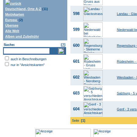
zurück
Deutschland, Orte A-Z
(11)
598
Landau - Gla
Motivkarten
Europa
(2)
Übersee
599
Niederwald b
Alle Welt
Alben und Zubehöhr
Suche:
[
?
]
600
Regensburg -
auch in Beschreibungen
601
Rüdesheim -
nur in "Ansichtskarten"
602
Wiesbaden - 
603
Salzburg - 5 
604
Genf - 3 ver
Seite
[1]