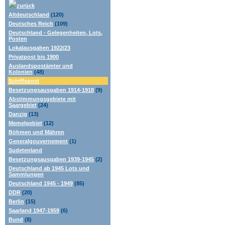
zurück
Altdeutschland
(120)
Deutsches Reich
(109)
Deutschland - Gelegenheiten, Lots,
Posten
Lokalausgaben 1922/23
Privatpost bis 1900
Auslandspostämter und
Kolonien
(48)
Schiffspost
Besetzungsausgaben 1914-1918
(9)
Abstimmungsgebiete mit
Saargebiet
(24)
Danzig
(13)
Memelgebiet
(12)
Böhmen und Mähren
Generalgouvernement
(1)
Sudetenland
Besetzungsausgaben 1939-1945
(2)
Deutschland ab 1945 Lots und
Sammlungen
Deutschland 1945 - 1949
(85)
DDR
(20)
Berlin
(15)
Saarland 1947-1959
(6)
Bund
(8)