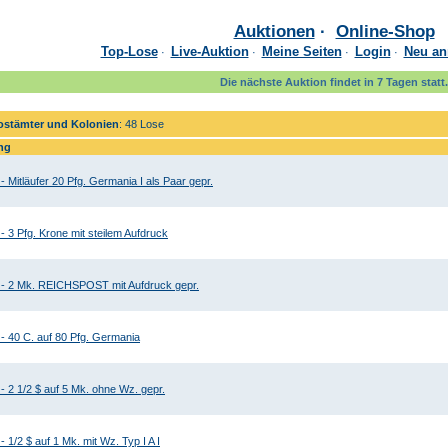
Auktionen
·
Online-Shop
Top-Lose
Live-Auktion
Meine Seiten
Login
Neu an
·
·
·
·
Die nächste Auktion findet in 7 Tagen statt.
stämter und Kolonien
: 48 Lose
ng
- Mitläufer 20 Pfg. Germania I als Paar gepr.
- 3 Pfg. Krone mit steilem Aufdruck
 - 2 Mk. REICHSPOST mit Aufdruck gepr.
 - 40 C. auf 80 Pfg. Germania
- 2 1/2 $ auf 5 Mk. ohne Wz. gepr.
- 1/2 $ auf 1 Mk. mit Wz. Typ I A I