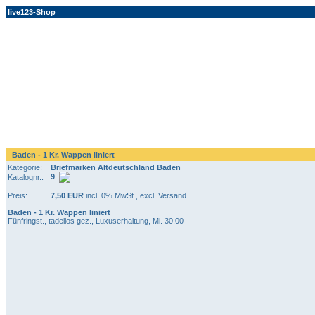
live123-Shop
Baden - 1 Kr. Wappen liniert
Kategorie:
Briefmarken Altdeutschland Baden
9
Katalognr.:
Preis:
7,50 EUR
incl. 0% MwSt., excl. Versand
Baden - 1 Kr. Wappen liniert
Fünfringst., tadellos gez., Luxuserhaltung, Mi. 30,00