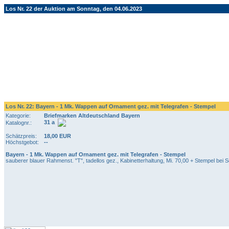
Los Nr. 22 der Auktion am Sonntag, den 04.06.2023
Los Nr. 22: Bayern - 1 Mk. Wappen auf Ornament gez. mit Telegrafen - Stempel
Kategorie:
Briefmarken Altdeutschland Bayern
31 a
Katalognr.:
Schätzpreis:
18,00 EUR
Höchstgebot:
--
Bayern - 1 Mk. Wappen auf Ornament gez. mit Telegrafen - Stempel
sauberer blauer Rahmenst. "T", tadellos gez., Kabinetterhaltung, Mi. 70,00 + Stempel bei 