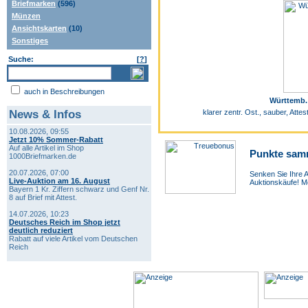
Briefmarken
(596)
Münzen
Ansichtskarten
(10)
Sonstiges
Suche:
[
?
]
auch in Beschreibungen
Württemb. 
News & Infos
klarer zentr. Ost., sauber, At
10.08.2026, 09:55
Jetzt 10% Sommer-Rabatt
Auf alle Artikel im Shop
Punkte sam
1000Briefmarken.de
20.07.2026, 07:00
Senken Sie Ihre A
Live-Auktion am 16. August
Auktionskäufe! Me
Bayern 1 Kr. Ziffern schwarz und Genf Nr.
8 auf Brief mit Attest.
14.07.2026, 10:23
Deutsches Reich im Shop jetzt
deutlich reduziert
Rabatt auf viele Artikel vom Deutschen
Reich