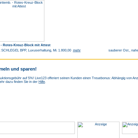
- Rotes-Kreuz-Block mit Attest
test SCHLEGEL BPP, Luxuserhaltung, Mi. 1.800,00
mehr
sauberer Ost., nah
meln und sparen!
uktionsgebühr auf 5%! Live123 offeriert seinen Kunden einen Treuebonus: Abhängig von Anza
hr dazu finden Sie in der
Hilfe
.