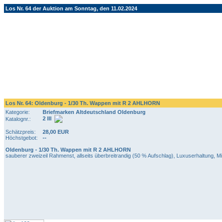
Los Nr. 64 der Auktion am Sonntag, den 11.02.2024
Los Nr. 64: Oldenburg - 1/30 Th. Wappen mit R 2 AHLHORN
Kategorie:
Briefmarken Altdeutschland Oldenburg
2 III
Katalognr.:
Schätzpreis:
28,00 EUR
Höchstgebot:
--
Oldenburg - 1/30 Th. Wappen mit R 2 AHLHORN
sauberer zweizeil Rahmenst, allseits überbreitrandig (50 % Aufschlag), Luxuserhaltung, M