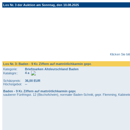
Los Nr. 3 der Auktion am Sonntag, den 10.08.2025
Klicken Sie bi
Los Nr. 3: Baden - 9 Kr. Ziffern auf mattrötlichkarmin gepr.
Kategorie:
Briefmarken Altdeutschland Baden
4 a
Katalognr.:
Schätzpreis:
36,00 EUR
Höchstgebot:
--
Baden - 9 Kr. Ziffern auf mattrötlichkarmin gepr.
sauberer Fünfringst. 12 (Bischofsheim), normaler Baden-Schnitt, gepr. Flemming, Kabinett