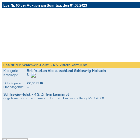
Los Nr. 90 der Auktion am Sonntag, den 04.06.2023
Los Nr. 90: Schleswig-Holst. - 4 S. Ziffern karminrot
Kategorie:
Briefmarken Altdeutschland Schleswig-Holstein
3
Katalognr.:
Schätzpreis:
22,00 EUR
Höchstgebot:
--
Schleswig-Holst. - 4 S. Ziffern karminrot
ungebraucht mit Falz, sauber durchst., Luxuserhaltung, Mi. 120,00