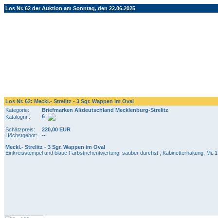
Los Nr. 62 der Auktion am Sonntag, den 22.06.2025
Los Nr. 62: Meckl.- Strelitz - 3 Sgr. Wappen im Oval
Kategorie:
Briefmarken Altdeutschland Mecklenburg-Strelitz
6
Katalognr.:
Schätzpreis:
220,00 EUR
Höchstgebot:
--
Meckl.- Strelitz - 3 Sgr. Wappen im Oval
Einkreisstempel und blaue Farbstrichentwertung, sauber durchst., Kabinetterhaltung, Mi. 