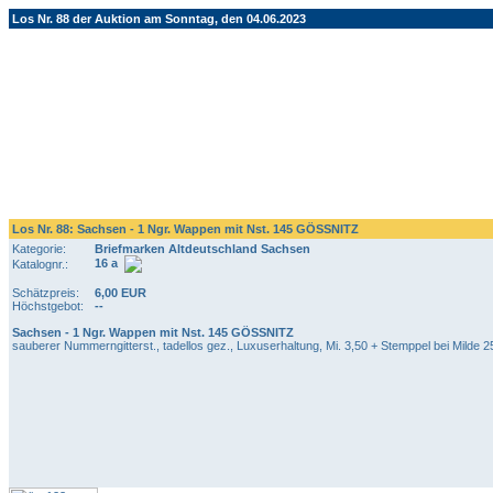
Los Nr. 88 der Auktion am Sonntag, den 04.06.2023
Los Nr. 88: Sachsen - 1 Ngr. Wappen mit Nst. 145 GÖSSNITZ
Kategorie:
Briefmarken Altdeutschland Sachsen
16 a
Katalognr.:
Schätzpreis:
6,00 EUR
Höchstgebot:
--
Sachsen - 1 Ngr. Wappen mit Nst. 145 GÖSSNITZ
sauberer Nummerngitterst., tadellos gez., Luxuserhaltung, Mi. 3,50 + Stemppel bei Milde 2