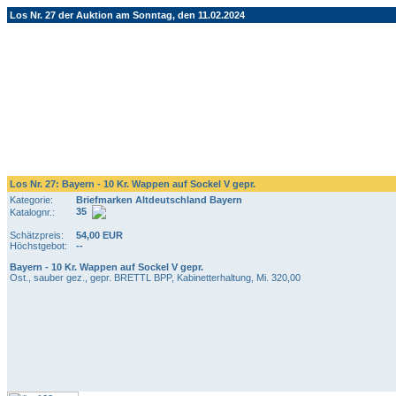
Los Nr. 27 der Auktion am Sonntag, den 11.02.2024
Los Nr. 27: Bayern - 10 Kr. Wappen auf Sockel V gepr.
Kategorie:
Briefmarken Altdeutschland Bayern
35
Katalognr.:
Schätzpreis:
54,00 EUR
Höchstgebot:
--
Bayern - 10 Kr. Wappen auf Sockel V gepr.
Ost., sauber gez., gepr. BRETTL BPP, Kabinetterhaltung, Mi. 320,00