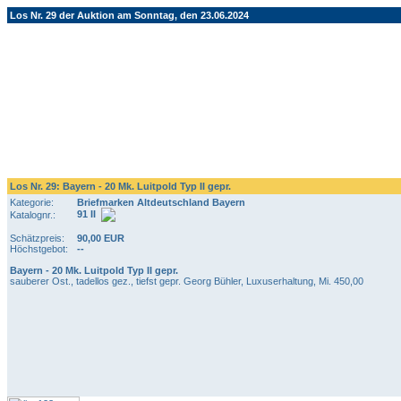
Los Nr. 29 der Auktion am Sonntag, den 23.06.2024
Los Nr. 29: Bayern - 20 Mk. Luitpold Typ II gepr.
Kategorie:
Briefmarken Altdeutschland Bayern
91 II
Katalognr.:
Schätzpreis:
90,00 EUR
Höchstgebot:
--
Bayern - 20 Mk. Luitpold Typ II gepr.
sauberer Ost., tadellos gez., tiefst gepr. Georg Bühler, Luxuserhaltung, Mi. 450,00