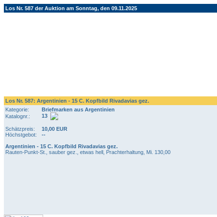
Los Nr. 587 der Auktion am Sonntag, den 09.11.2025
Los Nr. 587: Argentinien - 15 C. Kopfbild Rivadavias gez.
Kategorie:
Briefmarken aus Argentinien
13
Katalognr.:
Schätzpreis:
10,00 EUR
Höchstgebot:
--
Argentinien - 15 C. Kopfbild Rivadavias gez.
Rauten-Punkt-St., sauber gez., etwas hell, Prachterhaltung, Mi. 130,00