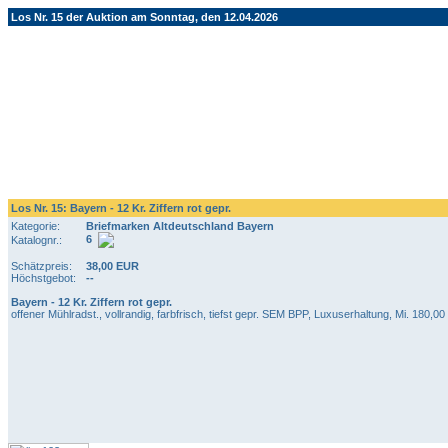
Los Nr. 15 der Auktion am Sonntag, den 12.04.2026
Los Nr. 15: Bayern - 12 Kr. Ziffern rot gepr.
Kategorie:
Briefmarken Altdeutschland Bayern
6
Katalognr.:
Schätzpreis:
38,00 EUR
Höchstgebot:
--
Bayern - 12 Kr. Ziffern rot gepr.
offener Mühlradst., vollrandig, farbfrisch, tiefst gepr. SEM BPP, Luxuserhaltung, Mi. 180,00