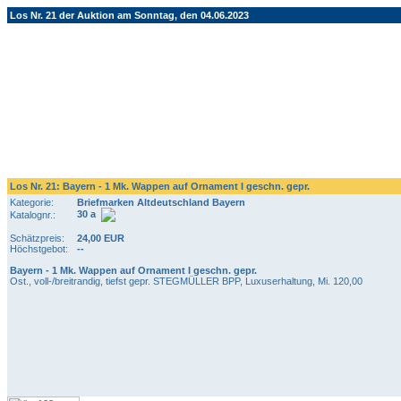
Los Nr. 21 der Auktion am Sonntag, den 04.06.2023
Los Nr. 21: Bayern - 1 Mk. Wappen auf Ornament I geschn. gepr.
Kategorie:
Briefmarken Altdeutschland Bayern
30 a
Katalognr.:
Schätzpreis:
24,00 EUR
Höchstgebot:
--
Bayern - 1 Mk. Wappen auf Ornament I geschn. gepr.
Ost., voll-/breitrandig, tiefst gepr. STEGMÜLLER BPP, Luxuserhaltung, Mi. 120,00