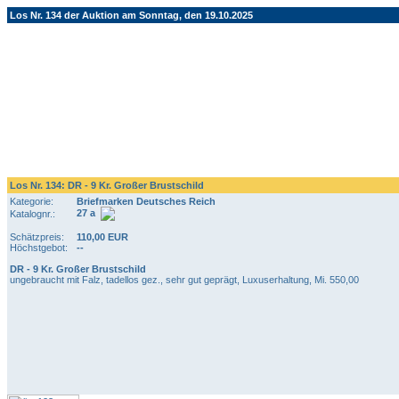
Los Nr. 134 der Auktion am Sonntag, den 19.10.2025
Los Nr. 134: DR - 9 Kr. Großer Brustschild
Kategorie:
Briefmarken Deutsches Reich
27 a
Katalognr.:
Schätzpreis:
110,00 EUR
Höchstgebot:
--
DR - 9 Kr. Großer Brustschild
ungebraucht mit Falz, tadellos gez., sehr gut geprägt, Luxuserhaltung, Mi. 550,00