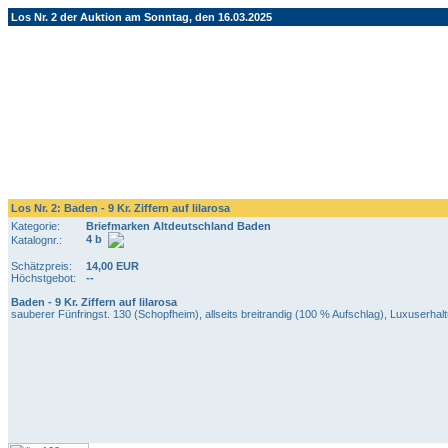
Los Nr. 2 der Auktion am Sonntag, den 16.03.2025
Los Nr. 2: Baden - 9 Kr. Ziffern auf lilarosa
Kategorie:
Briefmarken Altdeutschland Baden
4 b
Katalognr.:
Schätzpreis:
14,00 EUR
Höchstgebot:
--
Baden - 9 Kr. Ziffern auf lilarosa
sauberer Fünfringst. 130 (Schopfheim), allseits breitrandig (100 % Aufschlag), Luxuserhalt