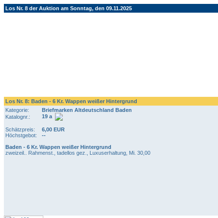
Los Nr. 8 der Auktion am Sonntag, den 09.11.2025
Los Nr. 8: Baden - 6 Kr. Wappen weißer Hintergrund
Kategorie:
Briefmarken Altdeutschland Baden
19 a
Katalognr.:
Schätzpreis:
6,00 EUR
Höchstgebot:
--
Baden - 6 Kr. Wappen weißer Hintergrund
zweizeil.. Rahmenst., tadellos gez., Luxuserhaltung, Mi. 30,00