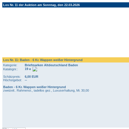
Los Nr. 11 der Auktion am Sonntag, den 22.03.2026
Los Nr. 11: Baden - 6 Kr. Wappen weißer Hintergrund
Kategorie:
Briefmarken Altdeutschland Baden
19 a
Katalognr.:
Schätzpreis:
6,00 EUR
Höchstgebot:
--
Baden - 6 Kr. Wappen weißer Hintergrund
zweizeil.. Rahmenst., tadellos gez., Luxuserhaltung, Mi. 30,00