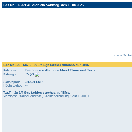
Los Nr. 102 der Auktion am Sonntag, den 10.08.2025
Klicken Sie bi
Los Nr. 102: T.u.T. - 2x 1/4 Sgr. farblos durchst. auf Bfst.
Kategorie:
Briefmarken Altdeutschland Thurn und Taxis
35 (2)
Katalognr.:
Schätzpreis:
240,00 EUR
Höchstgebot:
--
T.u.T. - 2x 1/4 Sgr. farblos durchst. auf Bfst.
Vierringst., sauber durchst., Kabinetterhaltung, Sem 1.200,00