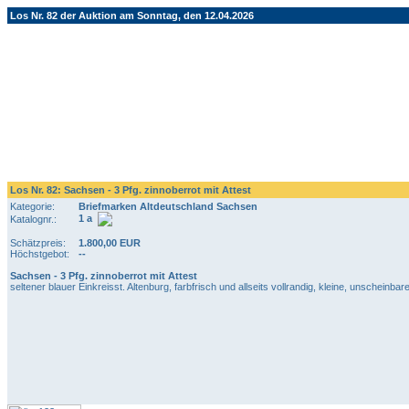
Los Nr. 82 der Auktion am Sonntag, den 12.04.2026
Los Nr. 82: Sachsen - 3 Pfg. zinnoberrot mit Attest
Kategorie:
Briefmarken Altdeutschland Sachsen
1 a
Katalognr.:
Schätzpreis:
1.800,00 EUR
Höchstgebot:
--
Sachsen - 3 Pfg. zinnoberrot mit Attest
seltener blauer Einkreisst. Altenburg, farbfrisch und allseits vollrandig, kleine, unschei