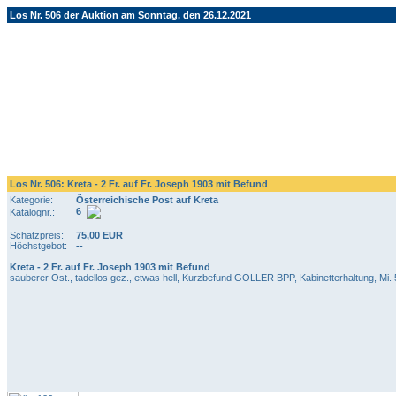
Los Nr. 506 der Auktion am Sonntag, den 26.12.2021
Los Nr. 506: Kreta - 2 Fr. auf Fr. Joseph 1903 mit Befund
Kategorie:
Österreichische Post auf Kreta
6
Katalognr.:
Schätzpreis:
75,00 EUR
Höchstgebot:
--
Kreta - 2 Fr. auf Fr. Joseph 1903 mit Befund
sauberer Ost., tadellos gez., etwas hell, Kurzbefund GOLLER BPP, Kabinetterhaltung, Mi.