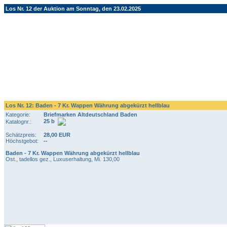
Los Nr. 12 der Auktion am Sonntag, den 23.02.2025
Los Nr. 12: Baden - 7 Kr. Wappen Währung abgekürzt hellblau
Kategorie:
Briefmarken Altdeutschland Baden
25 b
Katalognr.:
Schätzpreis:
28,00 EUR
Höchstgebot:
--
Baden - 7 Kr. Wappen Währung abgekürzt hellblau
Ost., tadellos gez., Luxuserhaltung, Mi. 130,00