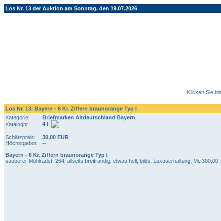
Los Nr. 13 der Auktion am Sonntag, den 19.07.2026
Klicken Sie bi
Los Nr. 13: Bayern - 6 Kr. Ziffern braunorange Typ I
Kategorie:
Briefmarken Altdeutschland Bayern
4 I
Katalognr.:
Schätzpreis:
30,00 EUR
Höchstgebot:
--
Bayern - 6 Kr. Ziffern braunorange Typ I
sauberer Mühlradst. 264, allseits breitrandig, etwas hell, bilds. Luxuserhaltung, Mi. 300,00