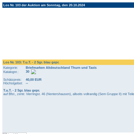
Los Nr. 103 der Auktion am Sonntag, den 20.10.2024
Los Nr. 103: T.u.T. - 2 Sgr. blau gepr.
Kategorie:
Briefmarken Altdeutschland Thurn und Taxis
30
Katalognr.:
Schätzpreis:
40,00 EUR
Höchstgebot:
--
T.u.T. - 2 Sgr. blau gepr.
auf Bfst., zentr. Vierringst. 46 (Nentershausen), allseits vollrandig (Sem Gruppe II) mit