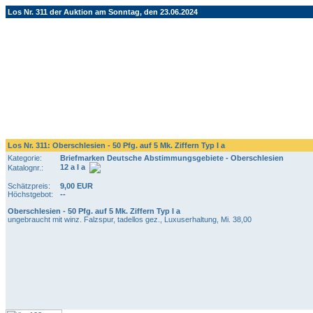
Los Nr. 311 der Auktion am Sonntag, den 23.06.2024
Los Nr. 311: Oberschlesien - 50 Pfg. auf 5 Mk. Ziffern Typ I a
Kategorie:
Briefmarken Deutsche Abstimmungsgebiete - Oberschlesien
12 a I a
Katalognr.:
Schätzpreis:
9,00 EUR
Höchstgebot:
--
Oberschlesien - 50 Pfg. auf 5 Mk. Ziffern Typ I a
ungebraucht mit winz. Falzspur, tadellos gez., Luxuserhaltung, Mi. 38,00