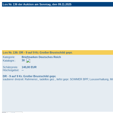
Los Nr. 136 der Auktion am Sonntag, den 09.11.2025
Los Nr. 136: DR - 9 auf 9 Kr. Großer Brustschild gepr.
Kategorie:
Briefmarken Deutsches Reich
30
Katalognr.:
Schätzpreis:
140,00 EUR
Höchstgebot:
--
DR - 9 auf 9 Kr. Großer Brustschild gepr.
sauberer dreizeil. Rahmenst., tadellos gez., tiefst gepr. SOMMER BPP, Luxuserhaltung, Mi