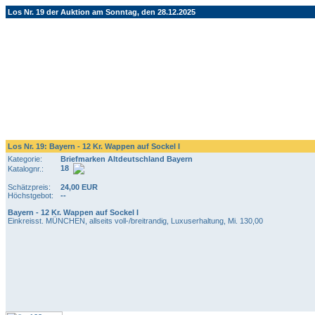
Los Nr. 19 der Auktion am Sonntag, den 28.12.2025
Los Nr. 19: Bayern - 12 Kr. Wappen auf Sockel I
Kategorie:
Briefmarken Altdeutschland Bayern
18
Katalognr.:
Schätzpreis:
24,00 EUR
Höchstgebot:
--
Bayern - 12 Kr. Wappen auf Sockel I
Einkreisst. MÜNCHEN, allseits voll-/breitrandig, Luxuserhaltung, Mi. 130,00