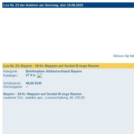
Los Nr. 23 der Auktion am Sonntag, den 10.08.2025
Klicken Sie bi
Los Nr. 23: Bayern - 18 Kr. Wappen auf Sockel III enge Rauten
Kategorie:
Briefmarken Altdeutschland Bayern
27 X b
Katalognr.:
Schätzpreis:
48,00 EUR
Höchstgebot:
--
Bayern - 18 Kr. Wappen auf Sockel III enge Rauten
sauberer Ost., tadellos gez., Luxuserhaltung, Mi. 240,00