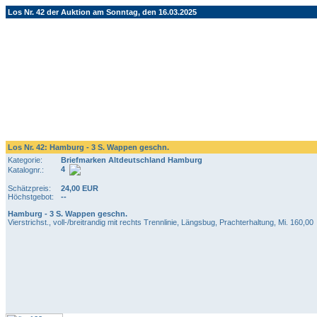
Los Nr. 42 der Auktion am Sonntag, den 16.03.2025
Los Nr. 42: Hamburg - 3 S. Wappen geschn.
Kategorie:
Briefmarken Altdeutschland Hamburg
4
Katalognr.:
Schätzpreis:
24,00 EUR
Höchstgebot:
--
Hamburg - 3 S. Wappen geschn.
Vierstrichst., voll-/breitrandig mit rechts Trennlinie, Längsbug, Prachterhaltung, Mi. 160,00