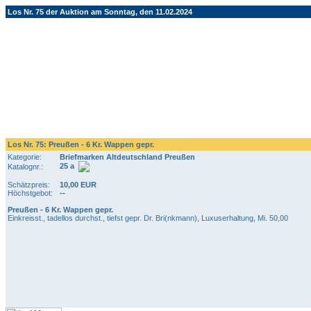
Los Nr. 75 der Auktion am Sonntag, den 11.02.2024
Los Nr. 75: Preußen - 6 Kr. Wappen gepr.
Kategorie:
Briefmarken Altdeutschland Preußen
25 a
Katalognr.:
Schätzpreis:
10,00 EUR
Höchstgebot:
--
Preußen - 6 Kr. Wappen gepr.
Einkreisst., tadellos durchst., tiefst gepr. Dr. Bri(nkmann), Luxuserhaltung, Mi. 50,00