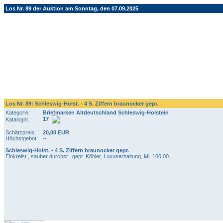
Los Nr. 89 der Auktion am Sonntag, den 07.09.2025
Los Nr. 89: Schleswig-Holst. - 4 S. Ziffern braunocker gepr.
Kategorie:
Briefmarken Altdeutschland Schleswig-Holstein
17
Katalognr.:
Schätzpreis:
20,00 EUR
Höchstgebot:
--
Schleswig-Holst. - 4 S. Ziffern braunocker gepr.
Einkreist., sauber durchst., gepr. Köhler, Luxuserhaltung, Mi. 100,00