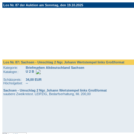
Los Nr. 87 der Auktion am Sonntag, den 19.10.2025
Los Nr. 87: Sachsen - Umschlag 2 Ngr. Johann Wertstempel links Großformat
Kategorie:
Briefmarken Altdeutschland Sachsen
U 2 B
Katalognr.:
Schätzpreis:
34,00 EUR
Höchstgebot:
--
Sachsen - Umschlag 2 Ngr. Johann Wertstempel links Großformat
saubere Zweikreisst. LEIPZIG, Bedarfserhaltung, Mi. 200,00