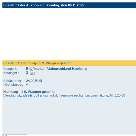
Los Nr. 31 der Auktion am Sonntag, den 09.11.2025
Los Nr. 31: Hamburg - 1 S. Wappen geschn.
Kategorie:
Briefmarken Altdeutschland Hamburg
2
Katalognr.:
Schätzpreis:
24,00 EUR
Höchstgebot:
--
Hamburg - 1 S. Wappen geschn.
Vierstrichst., allseits vollrandig, vollst. Trennlinie rechts, Luxuserhaltung, Mi. 120,00