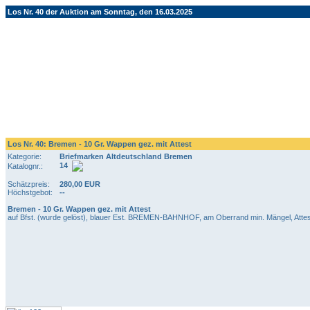
Los Nr. 40 der Auktion am Sonntag, den 16.03.2025
Los Nr. 40: Bremen - 10 Gr. Wappen gez. mit Attest
Kategorie:
Briefmarken Altdeutschland Bremen
14
Katalognr.:
Schätzpreis:
280,00 EUR
Höchstgebot:
--
Bremen - 10 Gr. Wappen gez. mit Attest
auf Bfst. (wurde gelöst), blauer Est. BREMEN-BAHNHOF, am Oberrand min. Mängel, Atte