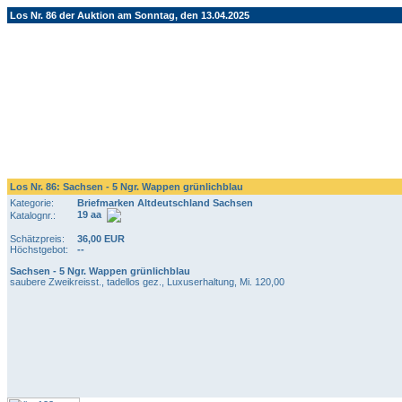
Los Nr. 86 der Auktion am Sonntag, den 13.04.2025
Los Nr. 86: Sachsen - 5 Ngr. Wappen grünlichblau
Kategorie:
Briefmarken Altdeutschland Sachsen
19 aa
Katalognr.:
Schätzpreis:
36,00 EUR
Höchstgebot:
--
Sachsen - 5 Ngr. Wappen grünlichblau
saubere Zweikreisst., tadellos gez., Luxuserhaltung, Mi. 120,00