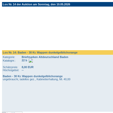
Los Nr. 14 der Auktion am Sonntag, den 10.05.2026
Los Nr. 14: Baden - 30 Kr. Wappen dunkelgelblichorange
Kategorie:
Briefmarken Altdeutschland Baden
22 b
Katalognr.:
Schätzpreis:
8,00 EUR
Höchstgebot:
--
Baden - 30 Kr. Wappen dunkelgelblichorange
ungebraucht, tadellos gez., Kabinetterhaltung, Mi. 40,00