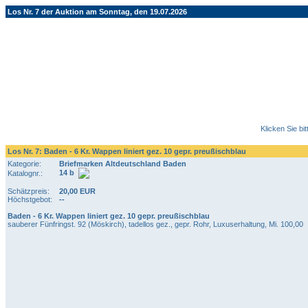
Los Nr. 7 der Auktion am Sonntag, den 19.07.2026
Klicken Sie bi
Los Nr. 7: Baden - 6 Kr. Wappen liniert gez. 10 gepr. preußischblau
Kategorie:
Briefmarken Altdeutschland Baden
14 b
Katalognr.:
Schätzpreis:
20,00 EUR
Höchstgebot:
--
Baden - 6 Kr. Wappen liniert gez. 10 gepr. preußischblau
sauberer Fünfringst. 92 (Möskirch), tadellos gez., gepr. Rohr, Luxuserhaltung, Mi. 100,00